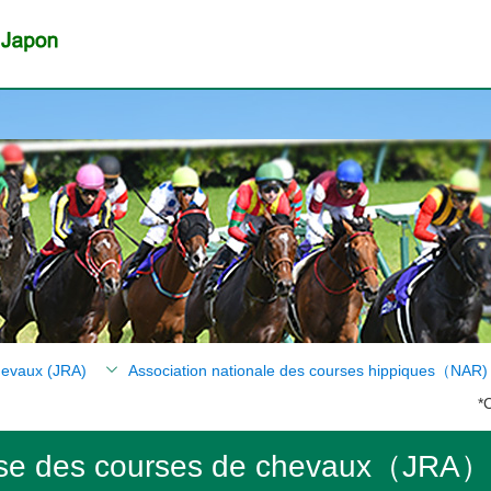
hevaux (JRA)
Association nationale des courses hippiques（NAR)
*
aise des courses de chevaux（JRA）