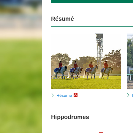
Résumé
Résumé
Hippodromes