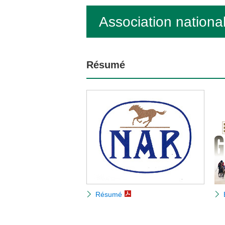
Association nation
Résumé
Résumé